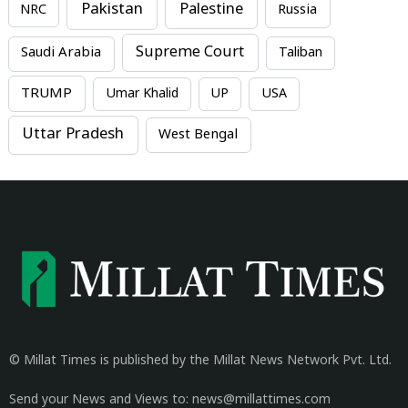
Pakistan
Palestine
NRC
Russia
Supreme Court
Saudi Arabia
Taliban
TRUMP
Umar Khalid
UP
USA
Uttar Pradesh
West Bengal
© Millat Times is published by the Millat News Network Pvt. Ltd.
Send your News and Views to: news@millattimes.com