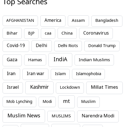
Top Searches
America
Assam
AFGHANISTAN
Bangladesh
Bihar
China
Coronavirus
BJP
caa
Covid-19
Delhi
Delhi Riots
Donald Trump
IndiA
Gaza
Hamas
Indian Muslims
Iran
Iran war
Islam
Islamophobia
Kashmir
Millat Times
Israel
Lockdown
mt
Mob Lynching
Modi
Muslim
Muslim News
MUSLIMS
Narendra Modi