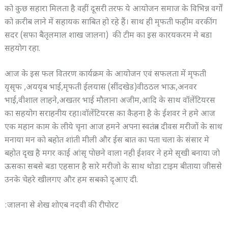
को कुछ सहारा मिलता है वहीं दूसरी तरफ ये आयोजन समाज के विभिन्न वर्गों
को क़रीब लाने में सहायक साबित हो रहे हैं। साथ ही मृफती फहीम वरकींग
सदर (सफा बैतृलमाल शाख जालना) की टीम का इस कारयकरम मे बडा
सहयाेग रहा.
आज के इस फल वितरण कार्यक्रम के आयोजन एवं सफलता में मृफती
यृसृफ ,अययृब भाई,मृफती ईलयास (सींदखेड)वीठठल भाऊ,अनवर
भाई,वीशाल लाहने,अखतर भाई माैलाना अजीम,आदि के साथ वॉलेंटियरस
का सहयोग सराहनीय रहा।वॉलेंटियरस का कैहना है के ईशवर ने हमे आज
एक महान काम के लीये चृना आज हमने अपना स्वतंत्रत दीवस मरीजाें के साथ
मनाया मन काे बहाेत शांती मीली और ईस बात का पता चला के संसार मे
बहाेत दृख है मगर काई आंसृ पाेछने वाला नही ईशवर ने हमे सृखी बनाया जाे
ऊसका सबसे बडा एहसान है सारे मरीजाे के साथ थाेडा टाइम बीताया जीससे
उनके चेहरे खीलगए और हम सबकाे दृआए दी.
:जालना से शेख शाेएब नदवी की रीपाेरट