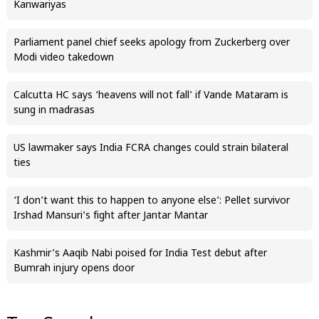
Kanwariyas
Parliament panel chief seeks apology from Zuckerberg over
Modi video takedown
Calcutta HC says ‘heavens will not fall’ if Vande Mataram is
sung in madrasas
US lawmaker says India FCRA changes could strain bilateral
ties
‘I don’t want this to happen to anyone else’: Pellet survivor
Irshad Mansuri’s fight after Jantar Mantar
Kashmir’s Aaqib Nabi poised for India Test debut after
Bumrah injury opens door