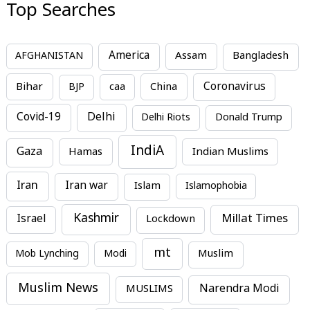
Top Searches
America
Assam
AFGHANISTAN
Bangladesh
Bihar
China
Coronavirus
BJP
caa
Covid-19
Delhi
Delhi Riots
Donald Trump
IndiA
Gaza
Hamas
Indian Muslims
Iran
Iran war
Islam
Islamophobia
Kashmir
Millat Times
Israel
Lockdown
mt
Mob Lynching
Modi
Muslim
Muslim News
MUSLIMS
Narendra Modi