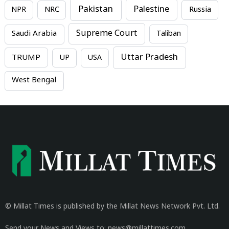
Pakistan
Palestine
NPR
NRC
Russia
Supreme Court
Saudi Arabia
Taliban
Uttar Pradesh
TRUMP
UP
USA
West Bengal
© Millat Times is published by the Millat News Network Pvt. Ltd.
Send your News and Views to: news@millattimes.com