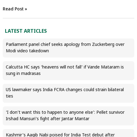
Read Post »
LATEST ARTICLES
Parliament panel chief seeks apology from Zuckerberg over
Modi video takedown
Calcutta HC says ‘heavens will not fall’ if Vande Mataram is
sung in madrasas
US lawmaker says India FCRA changes could strain bilateral
ties
‘I don’t want this to happen to anyone else’: Pellet survivor
Irshad Mansuri’s fight after Jantar Mantar
Kashmir’s Aaqib Nabi poised for India Test debut after