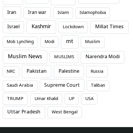
Iran
Iran war
Islam
Islamophobia
Kashmir
Millat Times
Israel
Lockdown
mt
Mob Lynching
Modi
Muslim
Muslim News
MUSLIMS
Narendra Modi
Pakistan
Palestine
NRC
Russia
Supreme Court
Saudi Arabia
Taliban
TRUMP
Umar Khalid
UP
USA
Uttar Pradesh
West Bengal