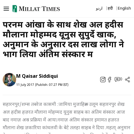
Skip
اردو
हिंदी
English
to
content
परनम आंखों के साथ शेख अल हदीस
मौलाना मोहम्मद यूनुस सुपुर्दे खाक,
अनुमान के अनुसार दस लाख लोगों ने
भाग लिया अंतिम संस्कार में
M Qaisar Siddiqui
0
11 July 2017 (Publish: 07:27 PM IST)
सहारनपुर/शम्स तबरेज कासमी :जामिया मुजाहिरूल उलूम सहारनपुर शेख
अल हदीस हज़रत मौलाना मोहम्मद यूनुस साहब का अंतिम संस्कार आज
बाद नमाज़ अस्र प्रक्रिया में आया.नमाज़ अंतिम संस्कार इमामत हज़रत
मौलाना शेख ज़कारिया कांधलवी के बेटे तलहा साहब ने दिया .महता् अनुमान