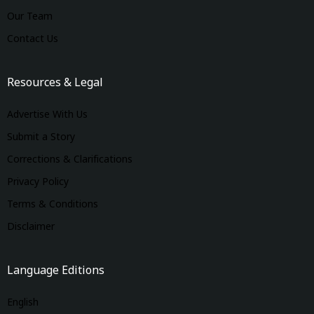
Our Team
Contact Us
Resources & Legal
Advertise With Us
Submit a Story
Corrections & Clarifications
Privacy Policy
Terms & Conditions
Disclaimer
Language Editions
English