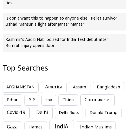
ties
‘I don’t want this to happen to anyone else’: Pellet survivor
Irshad Mansuri’s fight after Jantar Mantar
Kashmir’s Aaqib Nabi poised for India Test debut after
Bumrah injury opens door
Top Searches
America
Assam
AFGHANISTAN
Bangladesh
Bihar
China
Coronavirus
BJP
caa
Covid-19
Delhi
Delhi Riots
Donald Trump
IndiA
Gaza
Hamas
Indian Muslims