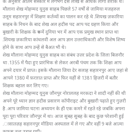
के अनुसार अंतिम संस्कार में लगभग दस लाख से अधिक लोगों शरीक थे।
मौलाना शेख मोहम्मद यूनुस साहब पिछले 57 वर्षों से जामिया मजहरुल
उलूम सहारनपुर में शिक्षण कर्तव्यों का पालन कर रहे थे .शियख ज़कारिया
साहब के निधन के बाद शेख अल हदीस पद आप पद ग्रहण किया और
बुखारी के शिक्षक के रूप में दुनिया भर में आप एक प्रमुख स्थान प्राप्त था
.शियख ज़कारिया कांधलवी अल आप ज्ञान उत्तराधिकारी और विशेष शिष्य
होने के साथ आप उन्हें से बैअत भी थे।
शेख मौलाना मोहम्मद यूनुस साहब का संबंध उत्तर प्रदेश के जिला बिजनौर
था .1355 में पैदा हुए प्रारंभिक से लेकर अरबी पंचम तक कि शिक्षा आप
अपने दयार में प्राप्त। इसके मौलाना जिया देर सलाह सहारनपुर आए जहां से
आपने 1380 में फ़राग़त प्राप्त और फिर यहीं से 1381 हिजरी में बतौर
शिक्षक बहाल कर लिए गए।
शेख मौलाना मोहम्मद यूनुस जौनपुर नोराललह मरकदा ने शादी नहीं की थी
अपने पूरे ध्यान ज्ञान हदीस प्रसारण कॉपीराइट और बुखारी पढ़ाते हुए गुज़री
है .आप जामिया घटना अध्ययन के ही एक कमरे में रहते रहे जबकि अपना
पूरा पूरा परिवार जौनपुर में था। आज सुबह सुबह के बाद कुछ परेशानी हुई
.ासातज़ह सहारनपुर मीडिया अस्पताल में ले गए और वहीं 9 बजे आत्मा