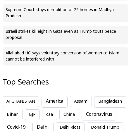
Supreme Court stays demolition of 25 homes in Madhya
Pradesh
Israeli strikes kill eight in Gaza even as Trump touts peace
proposal
Allahabad HC says voluntary conversion of woman to Islam
cannot be interfered with
Top Searches
America
Assam
AFGHANISTAN
Bangladesh
Bihar
China
Coronavirus
BJP
caa
Covid-19
Delhi
Delhi Riots
Donald Trump