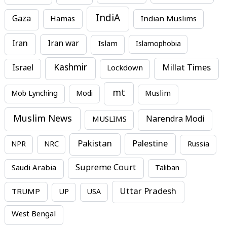
IndiA
Gaza
Hamas
Indian Muslims
Iran
Iran war
Islam
Islamophobia
Kashmir
Millat Times
Israel
Lockdown
mt
Mob Lynching
Modi
Muslim
Muslim News
MUSLIMS
Narendra Modi
Pakistan
Palestine
NPR
NRC
Russia
Supreme Court
Saudi Arabia
Taliban
Uttar Pradesh
TRUMP
UP
USA
West Bengal