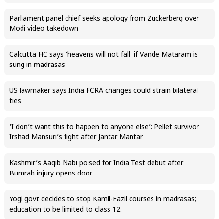
Parliament panel chief seeks apology from Zuckerberg over
Modi video takedown
Calcutta HC says ‘heavens will not fall’ if Vande Mataram is
sung in madrasas
US lawmaker says India FCRA changes could strain bilateral
ties
‘I don’t want this to happen to anyone else’: Pellet survivor
Irshad Mansuri’s fight after Jantar Mantar
Kashmir’s Aaqib Nabi poised for India Test debut after
Bumrah injury opens door
Yogi govt decides to stop Kamil-Fazil courses in madrasas;
education to be limited to class 12.