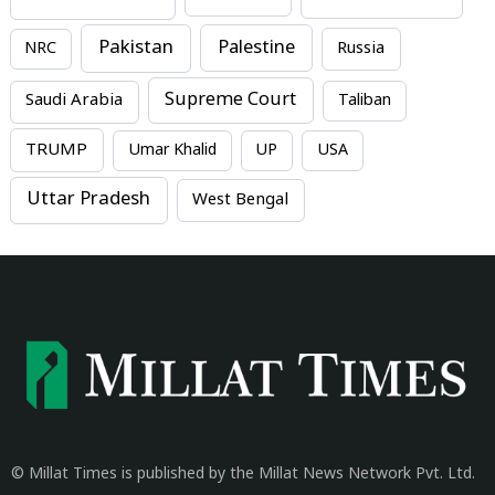
Pakistan
Palestine
NRC
Russia
Supreme Court
Saudi Arabia
Taliban
TRUMP
Umar Khalid
UP
USA
Uttar Pradesh
West Bengal
© Millat Times is published by the Millat News Network Pvt. Ltd.