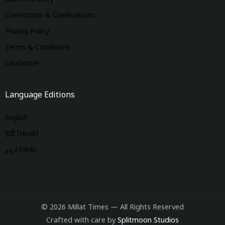
Corrections & Clarifications
Privacy Policy
Terms & Conditions
Disclaimer
Language Editions
English
हिंदी (Hindi)
اردو (Urdu
© 2026 Millat Times — All Rights Reserved
Crafted with care by
Splitmoon Studios