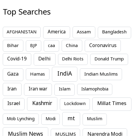
Top Searches
America
Assam
AFGHANISTAN
Bangladesh
Bihar
China
Coronavirus
BJP
caa
Covid-19
Delhi
Delhi Riots
Donald Trump
IndiA
Gaza
Hamas
Indian Muslims
Iran
Iran war
Islam
Islamophobia
Kashmir
Millat Times
Israel
Lockdown
mt
Mob Lynching
Modi
Muslim
Muslim News
MUSLIMS
Narendra Modi