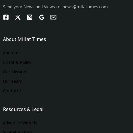
Send your News and Views to: news@millattimes.com
About Millat Times
About us
Editorial Policy
Our Mission
Our Team
Contact Us
Resources & Legal
Advertise With Us
Submit a Story