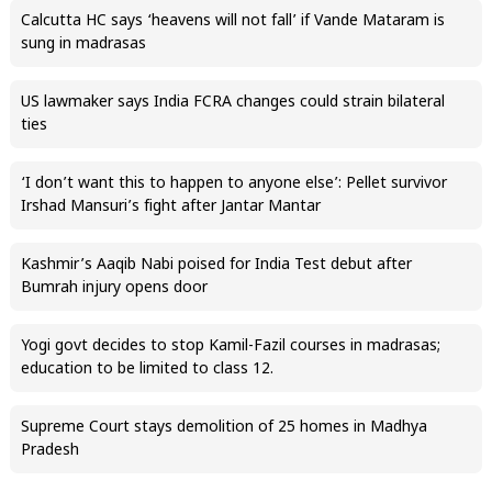
Calcutta HC says ‘heavens will not fall’ if Vande Mataram is
sung in madrasas
US lawmaker says India FCRA changes could strain bilateral
ties
‘I don’t want this to happen to anyone else’: Pellet survivor
Irshad Mansuri’s fight after Jantar Mantar
Kashmir’s Aaqib Nabi poised for India Test debut after
Bumrah injury opens door
Yogi govt decides to stop Kamil-Fazil courses in madrasas;
education to be limited to class 12.
Supreme Court stays demolition of 25 homes in Madhya
Pradesh