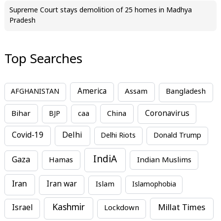
Supreme Court stays demolition of 25 homes in Madhya
Pradesh
Top Searches
America
Assam
AFGHANISTAN
Bangladesh
Bihar
China
Coronavirus
BJP
caa
Covid-19
Delhi
Delhi Riots
Donald Trump
IndiA
Gaza
Hamas
Indian Muslims
Iran
Iran war
Islam
Islamophobia
Kashmir
Millat Times
Israel
Lockdown