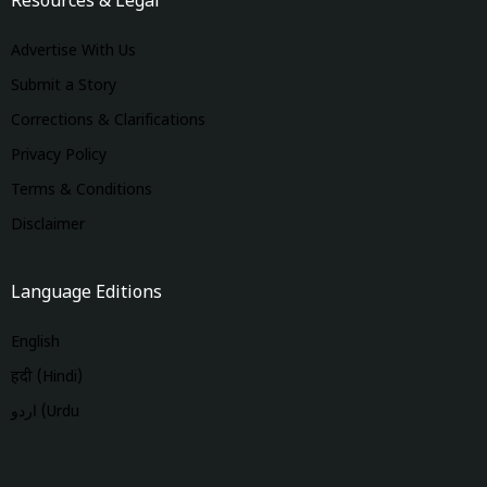
Resources & Legal
Advertise With Us
Submit a Story
Corrections & Clarifications
Privacy Policy
Terms & Conditions
Disclaimer
Language Editions
English
हिंदी (Hindi)
اردو (Urdu