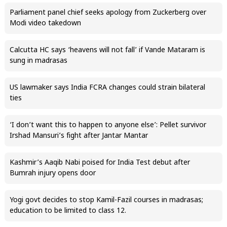
Parliament panel chief seeks apology from Zuckerberg over
Modi video takedown
Calcutta HC says ‘heavens will not fall’ if Vande Mataram is
sung in madrasas
US lawmaker says India FCRA changes could strain bilateral
ties
‘I don’t want this to happen to anyone else’: Pellet survivor
Irshad Mansuri’s fight after Jantar Mantar
Kashmir’s Aaqib Nabi poised for India Test debut after
Bumrah injury opens door
Yogi govt decides to stop Kamil-Fazil courses in madrasas;
education to be limited to class 12.