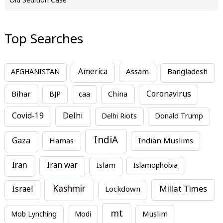
Old Sedition Case
Top Searches
America
Assam
AFGHANISTAN
Bangladesh
Bihar
China
Coronavirus
BJP
caa
Covid-19
Delhi
Delhi Riots
Donald Trump
IndiA
Gaza
Hamas
Indian Muslims
Iran
Iran war
Islam
Islamophobia
Kashmir
Millat Times
Israel
Lockdown
mt
Mob Lynching
Modi
Muslim