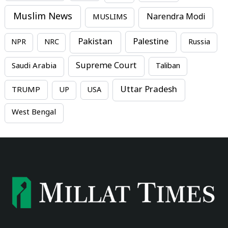
Muslim News
MUSLIMS
Narendra Modi
Pakistan
Palestine
NPR
NRC
Russia
Supreme Court
Saudi Arabia
Taliban
Uttar Pradesh
TRUMP
UP
USA
West Bengal