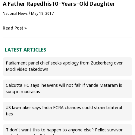
A Father Raped his 10-Years-Old Daughter
National News
/
May 19, 2017
Read Post »
LATEST ARTICLES
Parliament panel chief seeks apology from Zuckerberg over
Modi video takedown
Calcutta HC says ‘heavens will not fall’ if Vande Mataram is
sung in madrasas
US lawmaker says India FCRA changes could strain bilateral
ties
‘I don’t want this to happen to anyone else’: Pellet survivor