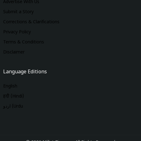
Advertise With Us
Submit a Story
Corrections & Clarifications
Privacy Policy
Terms & Conditions
Disclaimer
Language Editions
English
हिंदी (Hindi)
اردو (Urdu