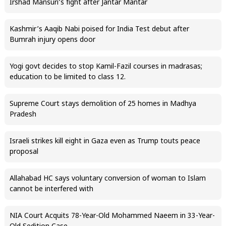
Irshad Mansuri’s fight after Jantar Mantar
Kashmir’s Aaqib Nabi poised for India Test debut after
Bumrah injury opens door
Yogi govt decides to stop Kamil-Fazil courses in madrasas;
education to be limited to class 12.
Supreme Court stays demolition of 25 homes in Madhya
Pradesh
Israeli strikes kill eight in Gaza even as Trump touts peace
proposal
Allahabad HC says voluntary conversion of woman to Islam
cannot be interfered with
NIA Court Acquits 78-Year-Old Mohammed Naeem in 33-Year-