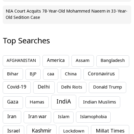
NIA Court Acquits 78-Year-Old Mohammed Naeem in 33-Year-
Old Sedition Case
Top Searches
America
Assam
AFGHANISTAN
Bangladesh
Bihar
China
Coronavirus
BJP
caa
Covid-19
Delhi
Delhi Riots
Donald Trump
IndiA
Gaza
Hamas
Indian Muslims
Iran
Iran war
Islam
Islamophobia
Kashmir
Millat Times
Israel
Lockdown