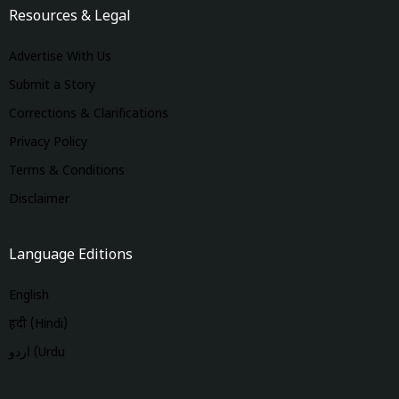
Resources & Legal
Advertise With Us
Submit a Story
Corrections & Clarifications
Privacy Policy
Terms & Conditions
Disclaimer
Language Editions
English
हिंदी (Hindi)
اردو (Urdu