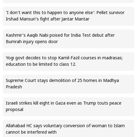
‘I don’t want this to happen to anyone else’: Pellet survivor
Irshad Mansuri’s fight after Jantar Mantar
Kashmir’s Aaqib Nabi poised for India Test debut after
Bumrah injury opens door
Yogi govt decides to stop Kamil-Fazil courses in madrasas;
education to be limited to class 12.
Supreme Court stays demolition of 25 homes in Madhya
Pradesh
Israeli strikes kill eight in Gaza even as Trump touts peace
proposal
Allahabad HC says voluntary conversion of woman to Islam
cannot be interfered with