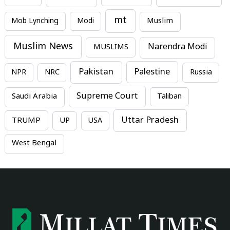
mt
Mob Lynching
Modi
Muslim
Muslim News
MUSLIMS
Narendra Modi
Pakistan
Palestine
NPR
NRC
Russia
Supreme Court
Saudi Arabia
Taliban
Uttar Pradesh
TRUMP
UP
USA
West Bengal