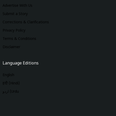
Advertise With Us
Submit a Story
Corrections & Clarifications
Privacy Policy
Terms & Conditions
Disclaimer
Language Editions
English
हिंदी (Hindi)
اردو (Urdu