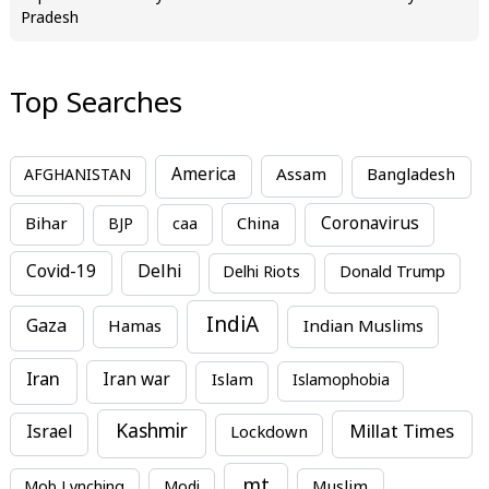
Pradesh
Top Searches
America
Assam
AFGHANISTAN
Bangladesh
Bihar
China
Coronavirus
BJP
caa
Covid-19
Delhi
Delhi Riots
Donald Trump
IndiA
Gaza
Hamas
Indian Muslims
Iran
Iran war
Islam
Islamophobia
Kashmir
Millat Times
Israel
Lockdown
mt
Mob Lynching
Modi
Muslim