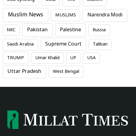
Muslim News
MUSLIMS
Narendra Modi
Pakistan
Palestine
NRC
Russia
Supreme Court
Saudi Arabia
Taliban
TRUMP
Umar Khalid
UP
USA
Uttar Pradesh
West Bengal