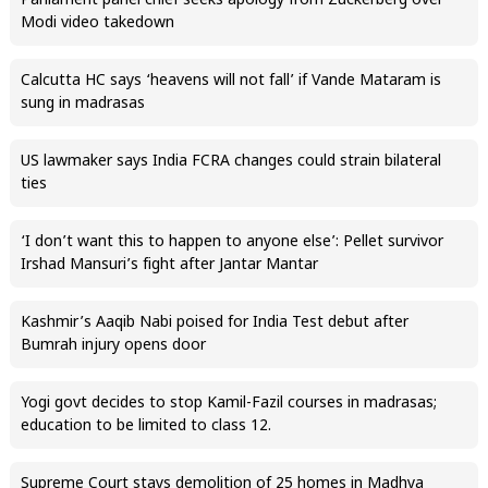
Parliament panel chief seeks apology from Zuckerberg over
Modi video takedown
Calcutta HC says ‘heavens will not fall’ if Vande Mataram is
sung in madrasas
US lawmaker says India FCRA changes could strain bilateral
ties
‘I don’t want this to happen to anyone else’: Pellet survivor
Irshad Mansuri’s fight after Jantar Mantar
Kashmir’s Aaqib Nabi poised for India Test debut after
Bumrah injury opens door
Yogi govt decides to stop Kamil-Fazil courses in madrasas;
education to be limited to class 12.
Supreme Court stays demolition of 25 homes in Madhya