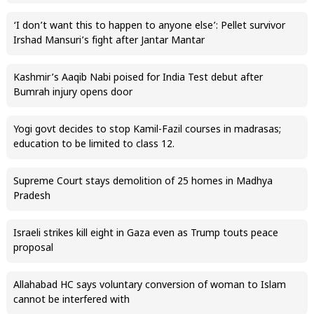
‘I don’t want this to happen to anyone else’: Pellet survivor
Irshad Mansuri’s fight after Jantar Mantar
Kashmir’s Aaqib Nabi poised for India Test debut after
Bumrah injury opens door
Yogi govt decides to stop Kamil-Fazil courses in madrasas;
education to be limited to class 12.
Supreme Court stays demolition of 25 homes in Madhya
Pradesh
Israeli strikes kill eight in Gaza even as Trump touts peace
proposal
Allahabad HC says voluntary conversion of woman to Islam
cannot be interfered with