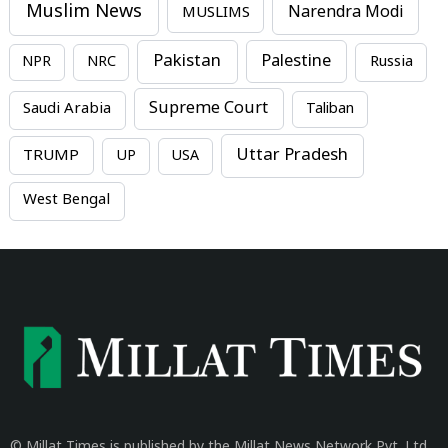
Muslim News
MUSLIMS
Narendra Modi
Pakistan
Palestine
NPR
NRC
Russia
Supreme Court
Saudi Arabia
Taliban
Uttar Pradesh
TRUMP
UP
USA
West Bengal
© Millat Times is published by the Millat News Network Pvt. Ltd.