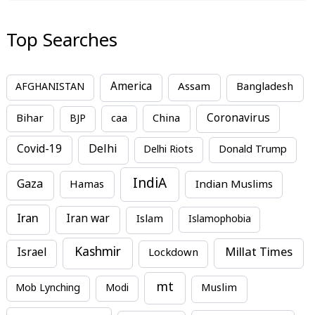
Top Searches
America
Assam
AFGHANISTAN
Bangladesh
Bihar
China
Coronavirus
BJP
caa
Covid-19
Delhi
Delhi Riots
Donald Trump
IndiA
Gaza
Hamas
Indian Muslims
Iran
Iran war
Islam
Islamophobia
Kashmir
Millat Times
Israel
Lockdown
mt
Mob Lynching
Modi
Muslim