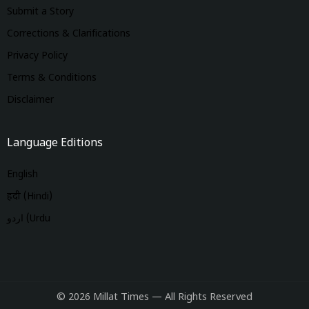
Submit a Story
Corrections & Clarifications
Privacy Policy
Terms & Conditions
Disclaimer
Language Editions
English
हिंदी (Hindi)
اردو (Urdu
© 2026 Millat Times — All Rights Reserved