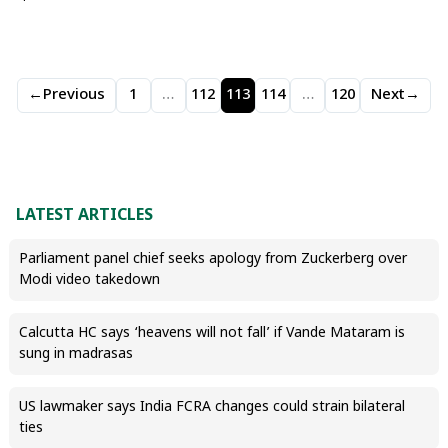
←
Previous
1
…
112
113
114
…
120
Next
→
LATEST ARTICLES
Parliament panel chief seeks apology from Zuckerberg over
Modi video takedown
Calcutta HC says ‘heavens will not fall’ if Vande Mataram is
sung in madrasas
US lawmaker says India FCRA changes could strain bilateral
ties