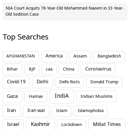
NIA Court Acquits 78-Year-Old Mohammed Naeem in 33-Year-
Old Sedition Case
Top Searches
America
Assam
AFGHANISTAN
Bangladesh
Bihar
China
Coronavirus
BJP
caa
Covid-19
Delhi
Delhi Riots
Donald Trump
IndiA
Gaza
Hamas
Indian Muslims
Iran
Iran war
Islam
Islamophobia
Kashmir
Millat Times
Israel
Lockdown