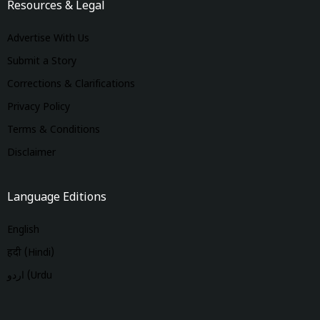
Resources & Legal
Advertise With Us
Submit a Story
Corrections & Clarifications
Privacy Policy
Terms & Conditions
Disclaimer
Language Editions
English
हिंदी (Hindi)
اردو (Urdu