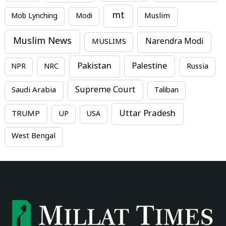
mt
Mob Lynching
Modi
Muslim
Muslim News
MUSLIMS
Narendra Modi
Pakistan
Palestine
NPR
NRC
Russia
Supreme Court
Saudi Arabia
Taliban
Uttar Pradesh
TRUMP
UP
USA
West Bengal