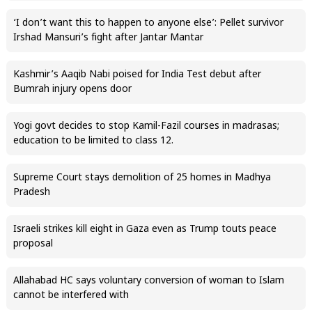
‘I don’t want this to happen to anyone else’: Pellet survivor
Irshad Mansuri’s fight after Jantar Mantar
Kashmir’s Aaqib Nabi poised for India Test debut after
Bumrah injury opens door
Yogi govt decides to stop Kamil-Fazil courses in madrasas;
education to be limited to class 12.
Supreme Court stays demolition of 25 homes in Madhya
Pradesh
Israeli strikes kill eight in Gaza even as Trump touts peace
proposal
Allahabad HC says voluntary conversion of woman to Islam
cannot be interfered with