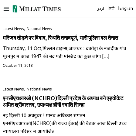
Skip
اردو
हिंदी
English
to
content
,
Latest News
National News
मस्जिद तोड़ने पर विवाद, स्थिति तनावपूर्ण, भारी पुलिस बल तैनात
Thursday, 11 Oct,मिल्लत टाइम्स,जालंधर : दकोहा के नजदीक गांव
पूरनपुर में आज 1947 की बंद पड़ी मस्जिद को कुछ लोगों […]
October 11, 2018
,
Latest News
National News
एनसीएचआरओ (NCHRO)दिल्ली प्रदेश के अध्यक्ष बने एड्वोकेट
अमित श्रीवास्तव, उपाध्यक्ष होंगी स्वाति सिन्हा
नई दिल्ली 10 अक्टूबर ! मानव अधिकार संगठन
एनसीएचआरओ(NCHRO)की राज्य ईकाई की बैठक आज दिल्ली उच्च
न्यायालय परिसर में आयोजित